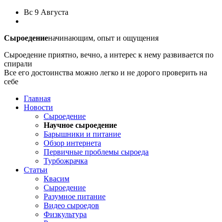
Вс
9 Августа
Сыроедение
начинающим, опыт и ощущения
Сыроедение приятно, вечно, а интерес к нему развивается по
спирали
Все его достоинства можно легко и не дорого проверить на
себе
Главная
Новости
Сыроедение
Научное сыроедение
Барышники и питание
Обзор интернета
Первичные проблемы сыроеда
Турбожрачка
Статьи
Квасим
Сыроедение
Разумное питание
Видео сыроедов
Физкультура