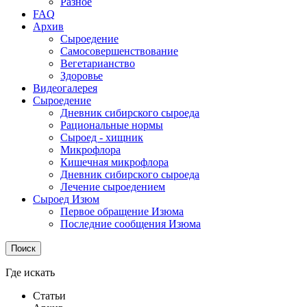
Разное
FAQ
Архив
Сыроедение
Самосовершенствование
Вегетарианство
Здоровье
Видеогалерея
Сыроедение
Дневник сибирского сыроеда
Рациональные нормы
Сыроед - хищник
Микрофлора
Кишечная микрофлора
Дневник сибирского сыроеда
Лечение сыроедением
Сыроед Изюм
Первое обращение Изюма
Последние сообщения Изюма
Поиск
Где искать
Статьи