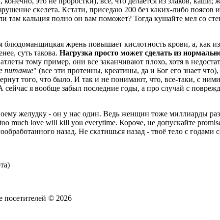
, конечно, это не проростки), всё, что делается из злаков, каши;
рушение скелета. Кстати, приседаю 200 без каких-либо поясов и п
ли там кальция полно он вам поможет? Тогда кушайте мел со сте
 блюдоманщицкая жрень повышает кислотность крови, а, как изв
енее, суть такова.
Нагрузка просто может сделать из нормал
е атлеты тому пример, они все заканчивают плохо, хотя в недоста
е питание
" (все эти протеины, креатины, да и Бог его знает что)
ернут того, что было. И так и не понимают, что, все-таки, с ним
ь. А сейчас я вообще забыл последние годы, а про случай с повре
оему желудку - он у нас один. Ведь женщин тоже миллиарды раз
o much love will kill you everytime. Короче, не допускайте promi
обработанного назад. Не скатишься назад - твоё тело с годами с
та)
е посетителей
©
2026