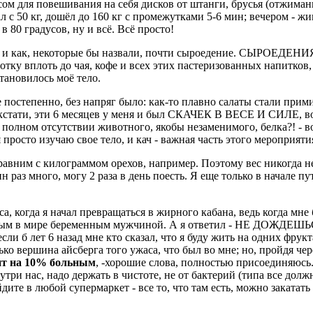
ом для повешивания на себя дисков от штанги, брусья (отжиман
л с 50 кг, дошёл до 160 кг с промежутками 5-6 мин; вечером - жим
в 80 градусов, ну и всё. Всё просто!
во, и как, некоторые бы назвали, почти сыроедение. СЫРОЕДЕН
ку вплоть до чая, кофе и всех этих пастеризованных напитков, -т
тановилось моё тело.
е постепенно, без напряг было: как-то плавно салаты стали прими
, кстати, эти 6 месяцев у меня и был СКАЧЕК В ВЕСЕ И СИЛЕ, во
олном отсутствии животного, якобы незаменимого, белка?! - во
 просто изучаю свое тело, и кач - важная часть этого мероприяти
равним с килограммом орехов, например. Поэтому вес никогда н
 раз много, могу 2 раза в день поесть. Я еще только в начале пу
, когда я начал превращаться в жирного кабана, ведь когда мне 
ервым в мире беременным мужчиной. А я ответил - НЕ ДОЖДЕШЬСЯ,
сли б лет 6 назад мне кто сказал, что я буду жить на одних фрукт
ько вершина айсберга того ужаса, что был во мне; но, пройдя чер
ит на 10% больным
, -хорошие слова, полностью присоединяюсь. 
три нас, надо держать в чистоте, не от бактерий (типа все долж
ите в любой супермаркет - все то, что там есть, можно закатать