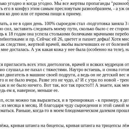
олько угодно и когда угодно. Мы все жертвы пропаганды "
разнооб
 его в конфуз этим самым пресловутым разнообразием, - а уж он 
ня ко дню или от приема пищи к приему.
лать, а не в один день. 100% сыроедом стал -подготовка заняла 3 
ило сил, заставить следовать моему пути, сколько было с ее сторо
едь к 18 годам она успела столькими болячками мрачными перебо
ибиотиками и пр. Сейчас ей 26, цветет и пахнет дефка! Хотя мн
как следствие, жертвой врачей, якобы вылечивших ее от болезне
мне досталась. А уж какая кожа у нее была (особенно на теле), на
ся пригласить всех этих диетологов, врачей и всяких мудрецов о
адио слушал,а не пахал с тяжестями. Наутро встаешь, и снова гот
лял двигатель в машине своей подруги, а ведь он не детский вес
чего и не было вчера. Разве это не чудо, а? И с утра по новой - 
к и не было ничего. Вот так, все так просто!!! А знаете, как мен
едь ем я, наверное, меньше ее.
 если можно так выразиться, и в тренировках - к примеру, я д
к из месяца в месяц. И благодаря чуду сыроедения и этой само
иматься. Раньше, когда-то в моем блюдоманческом далеком прошл
ёжа, кривая штанга на бицепсы, кривая штанга на трицепсы лёж