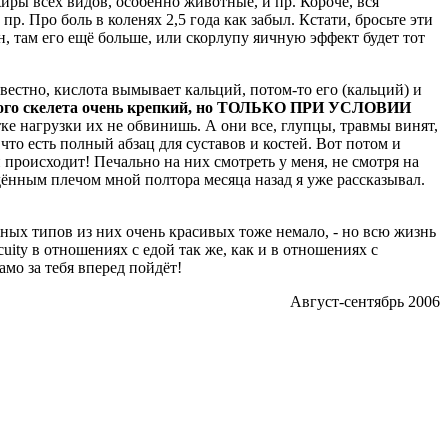
 жиры всех видов, особенно животные, и пр. Короче, вся
р. Про боль в коленях 2,5 года как забыл. Кстати, бросьте эти
н, там его ещё больше, или скорлупу яичную эффект будет тот
естно, кислота вымывает кальций, потом-то его (кальций) и
ьного скелета очень крепкий, но ТОЛЬКО ПРИ УСЛОВИИ
тке нагрузки их не обвинишь. А они все, глупцы, травмы винят,
, что есть полный абзац для суставов и костей. Вот потом и
и происходит! Печально на них смотреть у меня, не смотря на
ждённым плечом мной полтора месяца назад я уже рассказывал.
ных типов из них очень красивых тоже немало, - но всю жизнь
scuity в отношениях с едой так же, как и в отношениях с
амо за тебя вперед пойдёт!
Август-сентябрь 2006