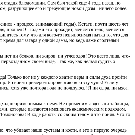
я стадия блюдомании. Сам был такой еще 4 года назад, но
елом, разрушющее его и требующие новой дозы - ничего более.
ксинов - процесс, занимающий годы). Кстати, почти шесть лет
дя, прошёл! С годами это проходит, меняется тело, меняется
дивитесь тому, что для кого-то невыносимая пытка то, что для
от крема для загара у одной дамы, но ведь даже оголтелый
 нет ни белков, ни жиров, ни углеводов! Это всего лишь что-
ервозданном своём виде, - так же, как нельзя судить о
куда! Только вот не у каждого хватит веры и силы духа пройти
и пр. Я своим примером опровергаю всю эту чушь! Если у
ись, хотя уже полтора года не пользуюсь! Я ни сыра, ни мяса,
подход неприменимым к нему. Не применимы здесь ни таблицы,
сами, которые пытаются именовать академическим подходом,
 Ломоносова! В ходе работы со своим телом я это понял. Что-то
ю, что убивает наши суставы и кости, а это в первую очередь