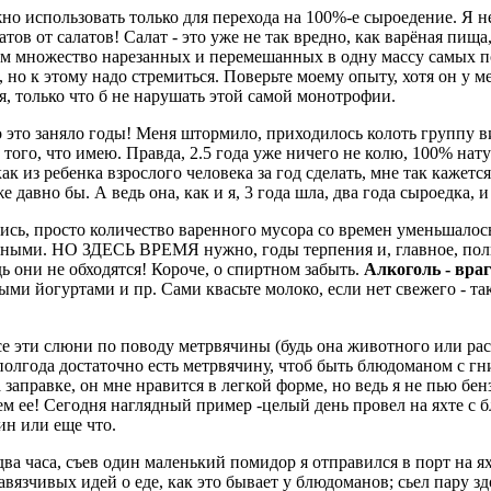
но использовать только для перехода на 100%-е сыроедение. Я 
татов от салатов! Салат - это уже не так вредно, как варёная пищ
ем множество нарезанных и перемешанных в одну массу самых п
о к этому надо стремиться. Поверьте моему опыту, хотя он у мен
ся, только что б не нарушать этой самой монотрофии.
 это заняло годы! Меня штормило, приходилось колоть группу вита
того, что имею. Правда, 2.5 года уже ничего не колю, 100% нату
 из ребенка взрослого человека за год сделать, мне так кажется
же давно бы. А ведь она, как и я, 3 года шла, два года сыроедка,
ись, просто количество варенного мусора со времен уменьшалось
вными. НО ЗДЕСЬ ВРЕМЯ нужно, годы терпения и, главное, полное
ь они не обходятся! Короче, о спиртном забыть.
Алкоголь - вра
ми йогуртами и пр. Сами квасьте молоко, если нет свежего - так
все эти слюни по поводу метрвячины (будь она животного или ра
в полгода достаточно есть метрвячину, чтоб быть блюдоманом с 
 заправке, он мне нравится в легкой форме, но ведь я не пью бе
 ем ее! Сегодня наглядный пример -целый день провел на яхте с 
ин или еще что.
а часа, съев один маленький помидор я отправился в порт на яхту
авязчивых идей о еде, как это бывает у блюдоманов; сьел пару з