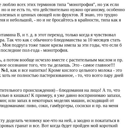
не люблю всех этих терминов типа "монотрофия", но уж если
а, но и не есть то, что действительно нужно организму, особенно
олезных и ценных овощей или фруктов. Я знаю, это трудно
я и небольшой, - но и не бросайтесь в крайности, типа как я
мина В, и т. д. в этот переход, только когда я чувствовал
ра. Так что как с обычного блюдоманства за 10 месяцев стать
. Моя подруга тоже такие кризы имела за эти годы, что если б
 и последние пол-года - монотрофия.
, а потом вообще исчезло вместе с растительным маслом и пр.
 осознание того, что ты делаешь. Это - самое главное!!!
г №1
, как и все напитки! Кроме кислого цельного молока - это
 хоть не полностью пастеризованное, - то, что всего пару дней
стительного происхождения) - блюдомания на лицо! А то, что
гнилью в кишках! К примеру, я уже давно воспринимаю запахи,
нзин; или запах в некоторых моделях машин, исходящий от
блюдоманами: пиво, соки, гамбургеры, сосиски и пр. на меня
 доделать человеку кое-что на ней, а заодно и покататься в
доровых гранат и все. Вот когда будет пройден мой короткий