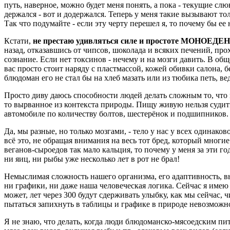
путь, наверное, можно будет меня понять, а пока - текущие сл
держался - вот и додержался. Теперь у меня такие вызывают то
Так что подумайте - если эту черту перешел я, то почему бы ее
Кстати,
не престаю удивляться силе и простоте МОНОЕДЕ
назад, отказавшись от чипсов, шоколада и всяких печений, прох
сознание. Если нет токсинов - нечему и на мозги давить. В общ
вас просто стоит наряду с пластмассой, кожей обивки салона, б
блюдоман его не стал бы на хлеб мазать или из тюбика петь, ве
Просто диву даюсь способности людей делать сложным то, что 
то вырванное из контекста природы. Пищу живую нельзя судить 
автомобиле по количеству болтов, шестерёнок и подшипников.
Да, мы разные, но только мозгами, - тело у нас у всех одинако
всё это, не обращая внимания на весь тот бред, который мног
веганов-сыроедов так мало кальция, то почему у меня за эти го
ни яиц, ни рыбы уже несколько лет в рот не брал!
Немыслимая сложность нашего организма, его адаптивность, в
ни графики, ни даже наша человеческая логика. Сейчас я име
может, лет через 300 будут сдерживать улыбку, как мы сейчас, 
пытаться запихнуть в таблицы и графике в природе невозможно
Я не знаю, что делать, когда люди блюдоманско-мясоедским пит