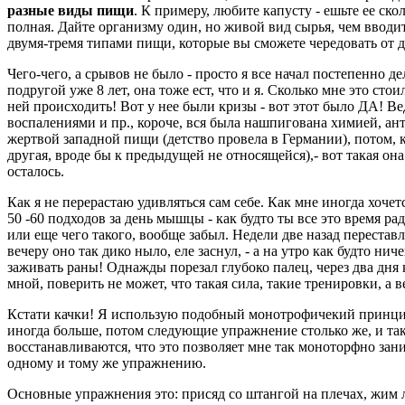
разные виды пищи
. К примеру, любите капусту - ешьте ее ск
полная. Дайте организму один, но живой вид сырья, чем вводить
двумя-тремя типами пищи, которые вы сможете чередовать от д
Чего-чего, а срывов не было - просто я все начал постепенно де
подругой уже 8 лет, она тоже ест, что и я. Сколько мне это сто
ней происходить! Вот у нее были кризы - вот этот было ДА! В
воспалениями и пр., короче, вся была нашпигована химией, ант
жертвой западной пищи (детство провела в Германии), потом, 
другая, вроде бы к предыдущей не относящейся),- вот такая она 
осталось.
Как я не перерастаю удивляться сам себе. Как мне иногда хочет
50 -60 подходов за день мышцы - как будто ты все это время р
или еще чего такого, вообще забыл. Недели две назад перестав
вечеру оно так дико ныло, еле заснул, - а на утро как будто ни
заживать раны! Однажды порезал глубоко палец, через два дня ка
мной, поверить не может, что такая сила, такие тренировки, а в
Кстати качки! Я использую подобный монотрофичекий принцип,
иногда больше, потом следующие упражнение столько же, и та
восстанавливаются, что это позволяет мне так моноторфно зан
одному и тому же упражнению.
Основные упражнения это: присяд со штангой на плечах, жим л