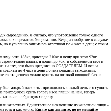
ход к сыроедению. Я считаю, что употребление только одного
рошлом, как пережиток блюдомании. Ведь разнообразие в желудке
 но я усиленно занимаюсь атлетикой по 4 часа в день; с таким
ом жму лежа 185кг, приседаю 210кг и вешу при этом 92кг
и стремительно падать, я дошел до 76кг в собственном весе и
отать на том, что было предписано СОЗДАТЕЛЕМ. И вот за
в среднем по 4 часа в день с очень редкими выходными.
ак же то что дешево можно купить на оптовой овощной базе в
ру был мокрый насквозь - приходилось каждый день его сушить.
ше приходилось брить голову из-за плеши на ней, теперь
ы затикали в обратную сторону.
ных или животных. Единственное исключение из животной пищи -
аз есть и как много.
Ешьте как дышите, но не мешайте