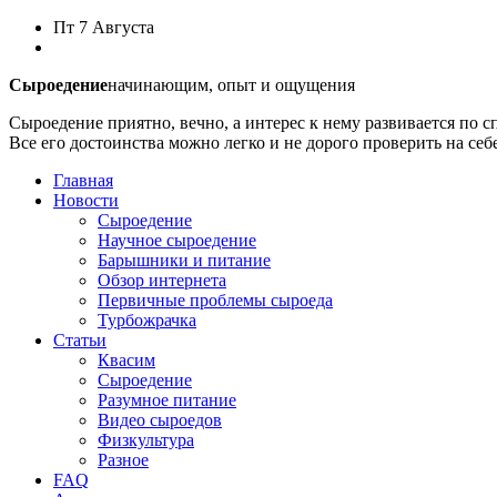
Пт
7 Августа
Сыроедение
начинающим, опыт и ощущения
Сыроедение приятно, вечно, а интерес к нему развивается по с
Все его достоинства можно легко и не дорого проверить на себ
Главная
Новости
Сыроедение
Научное сыроедение
Барышники и питание
Обзор интернета
Первичные проблемы сыроеда
Турбожрачка
Статьи
Квасим
Сыроедение
Разумное питание
Видео сыроедов
Физкультура
Разное
FAQ