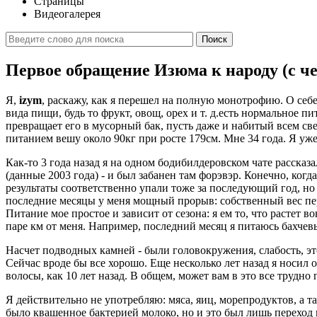
Страницы
Видеогалерея
Поиск
Первое обращение Изюма к народу (с ч
Я,
izym
, раскажу, как я перешел на полную монотрофию. О себе
вида пищи, будь то фрукт, овощ, орех и т. д.есть нормальное п
превращает его в мусорный бак, пусть даже и набитый всем св
питанием вешу около 90кг при росте 179см. Мне 34 года. Я уже
Как-то 3 года назад я на одном бодибилдеровском чате рассказ
(данные 2003 года) - и был забанен там форэвэр. Конечно, когд
результаты соответственно упали тоже за последующий год, но
последние месяцы у меня мощный прорыв: собственный вес перев
Питание мое простое и зависит от сезона: я ем то, что растет 
паре км от меня. Например, последний месяц я питаюсь бахчев
Насчет подводных камней - были головокружения, слабость, это
Сейчас вроде бы все хорошо. Еще несколько лет назад я носил о
волосы, как 10 лет назад. В общем, может вам в это все трудно
Я действительно не употребляю: мяса, яиц, морепродуктов, а 
было квашенное бактерией молоко, но и это был лишь переход к