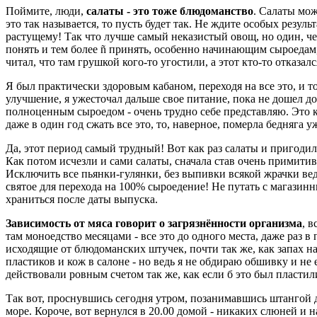
Поймите, люди,
салаты - это тоже блюдоманство
. Салаты мож
это так называется, то пусть будет так. Не ждите особых резуль
растущему! Так что лучше самый неказистый овощ, но один, ч
понять и тем более ñ принять, особенно начинающим сыроедам, н
читал, что там грушкой кого-то угостили, а этот кто-то отказал
Я был практически здоровым кабаном, переходя на все это, и то
улучшение, я ужесточал дальше свое питание, пока не дошел до 
полноценным сыроедом - очень трудно себе представляю. Это как
даже в один год сжать все это, то, наверное, померла бедняга у
Да, этот период самый трудный! Вот как раз салаты и пригодил
Как потом исчезли и сами салаты, сначала став очень примити
Исключить все пьянки-гулянки, без выпивки всякой жрачки вед
святое для перехода на 100% сыроедение! Не путать с магазинны
храниться после даты выпуска.
Зависимость от мяса говорит о загрязнённости организма
, 
там моноедство месяцами - все это до одного места, даже раз 
исходящие от блюдоманских штучек, почти так же, как запах на
пластиков и кож в салоне - но ведь я не обдираю обшивку и не
действовали ровным счетом так же, как если б это был пластил
Так вот, проснувшись сегодня утром, позанимавшись штангой дв
море. Короче, вот вернулся в 20.00 домой - никаких слюней и н