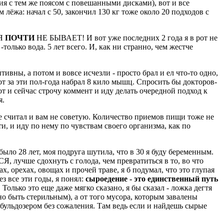
ия с тем же поясом с повешанными дисками), вот и все
 лёжа: начал с 50, закончил 130 кг тоже около 20 подходов с
ИЯ
ПОЧТИ
НЕ БЫВАЕТ! И вот уже последних 2 года я в рот не
олько вода. 5 лет всего. И, как ни странно, чем жестче
тивны, а потом и вовсе исчезли - просто брал и ел что-то одно,
т за эти пол-года набрал 8 кило мышц. Спросить бы докторов-
т и сейчас строчу коммент и иду делать очередной подход к
я.
е считал и вам не советую. Количество приемов пищи тоже не
ти, и иду по нему по чувствам своего организма, как по
было 28 лет, моя подруга шутила, что в 30 я буду беременным.
 лучше сдохнуть с голода, чем превратиться в то, во что
ах, орехах, овощах и прочей траве, я б подумал, что это глупая
ез все эти годы, я понял:
сыроедение - это единственный путь
Только это еще даже мягко сказано, я бы сказал - ложка дегтя
но быть стерильным), а от того мусора, которым завалены
 бульдозером без сожаления. Там ведь если и найдешь сырые