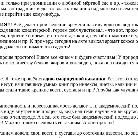
юни только при упоминании о любимой мёртвой еде и пр. - тяжела
лько сострадание, ведь это власть токсинов над мозгом и всем т
 не перейти еще кому-нибудь.
НИЯ
!!! Всё делает произведение времени на силу воли (вывод то
одя мимо кондитерской, героем себя чувствовал, - что вот, прохо
ем, терпение и время, и потом вы, как и я, случайно заметите и у
ензином и пр. К примеру, сегодня на яхте вдыхал аромат кокоса 
дь даже он понимает, что гадость!
проще простого! Ешьте всё живым и будьте счастливы! У природы
по количеству белков, жиров и углеводов, пока она находится в п
вое. Я тоже прошёл
стадию сморщенной какашки
, без этого ни
ие несут, начитавшись умных книг про индексы, диеты, кальции 
ды стали такие крепкие кости, суставы и пр.? А зубы как улучшил
ыносливость и перестраиваемость делают т. н. академический 
ю в виду внутренние процессы, ведь над теми научными выкрута
читая о теплороде. А ведь это тоже был академический подход до
! Можно только следовать её законам! А они просты!
анием довели свои кости и суставы до состояния извести, но зна