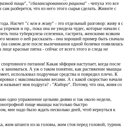
разной пищи
", "
сбалансированного рациона
" - чепуха это все
сам разберется, что из него этого сырья сделать. Живите с
года. Насчет "
с кем я живу
" - это отдельный разговор: живу я с
ны упреков и пр., пока она не увидела чудес, которые начали с
леть типа туберкулеза селезенки, гастрита, женскими всяким
ого можно о ней рассказать - она хороший пример быть сначала
й (на самом деле после вылечивания одной болячки появлялась
 лице красные пятна - сейчас от всего этого и следа не
т спортивного питания! Какая эйфория наступает, когда после
ов к заниматься. А уж о таком понятии, как растяжение мышцы
 имеет, использовал подручные средства и повредил плечо. К
тренировки с максимальными весами. А с какой скоростью начали
я называет моя подруга? - "
Киборг
". Потому, что она, живя со
елаю одно упражнение целыми днями и так около недели,
й монотрофной пище мышцы настолько быстро
ом, мне надо было ждать несколько дней, чтоб вернуться к
а, жим штанги из-за головы, жим стоя перед головой, турник