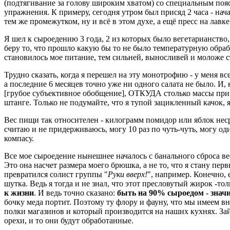
(подтягивание за голову широким хватом) со специальным пояс
упражнения. К примеру, сегодня утром был присяд 2 часа - нача
тем же промежутком, ну и всё в этом духе, а ещё пресс на лавке 
Я шел к сыроедению 3 года, 2 из которых было вегетарианст
беру то, что прошло какую бы то не было температурную обработ
становилось мое питание, тем сильней, выносливей и моложе с
Трудно сказать, когда я перешел на эту монотрофию - у меня вс
а последние 6 месяцев точно уже ни одного салата не было. И
[грубое субъективное обобщение], ОТКУДА столько массы при п
штанге. Только не подумайте, что я тупой зацикленный качок, я
Вес пищи так относителен - килограмм помидор или яблок нес
считаю и не придерживаюсь, могу 10 раз по чуть-чуть, могу один
компасу.
Все мое сыроедение нынешнее началось с банального сброса веса
Это она насчет размера моего брюшка, а не то, что я стану п
превратился солист группы "
Руки вверх!
", например. Конечно, е
шутка. Ведь я тогда и не знал, что этот пресловутый жирок -тол
к жизни
. И ведь точно сказано:
быть на 90% сыроедом - знач
бочку меда портит. Поэтому ту флору и фауну, что мы имеем вну
полки магазинов и который производится на наших кухнях. Зайд
орехи, и то они будут обработанные.