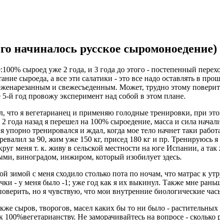
его начиналось русское сыромоноедение)
:100% сыроед уже 2 года, и 3 года до этого - постепенный пере
итание сыроеда, а все эти салатики - это все надо оставлять в п
еженарезанным и свежесъеденным. Может, трудно этому поверить,
 5-й год провожу эксперимент над собой в этом плане.
ал, что я вегетарианец и применяю голодные тренировки, при эт
а 2 года назад я перешел на 100% сыроедение, масса и сила начал
 я упорно тренировался и ждал, когда мое тело начнет таки раб
алил за 90, жим уже 150 кг, присед 180 кг и пр. Тренируюсь я 
вокруг меня т. к. живу в сельской местности на юге Испании, а т
ыми, виноградом, инжиром, который изобилует здесь.
й зимой с меня сходило столько пота по ночам, что матрас к ут
чки - у меня было -1; уже год как я их выкинул. Также мне рань
 поверить, но я чувствую, что мои внутренние биологические час
также сыров, творогов, масел каких бы то ни было - раститель
 100%вегетарианству. Не заморачивайтесь на вопросе - сколько р