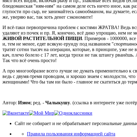
мясо всех видов, включая рыбу и пр., злаковые всех видов (если
блюдоманская "ням-ням" на самом деле есть ничто иное, как раз
глупости про сыр, не занимайтесь самообманом, вы думаете, ес
же, уверяю вас, так хоть денег сэкономите!
И всё-таки первопричина проблем с костями ЖРАТВА! Ведь вся
удаляют из почек и пр. Я, конечно, всё дико упрощаю, нем не м
ЖИВОЙ РАСТИТЕЛЬНОЙ ПИЩИ
. Примеров - 1000000, вс
и, тем не менее, едят всякую ерунду под названием "
спортивно
тратят сотни тысяч на операции, которые, в принципе, уже не в
кач, плечо болело с 17 лет, когда трохи не так штангу рванёш
Так что всё очень просто!
А про многообразие всего лучше не думать применительно к св
ведь с двумя-тремя проводим, и хорошо знаем с молодости, что to
женщинами! Что бы там ни было - главное не скатиться до термо
Автор:
Изюм
; ред. -
Чалыкушу
. (ссылка в интернете уже потёр
Сайт не собирает и не обрабатывает персональные данны
Правила пользования информацией сайта