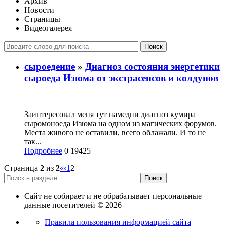
Архив
Новости
Страницы
Видеогалерея
Поиск
сыроедение
»
Диагноз состояния энергетики
сыроеда Изюма от экстрасенсов и колдунов
Заинтересовал меня тут намедни диагноз кумира
сыромоноеда Изюма на одном из магических форумов.
Места живого не оставили, всего облажали. И то не
так...
Подробнее
0
19425
Страница
2
из
2
«
‹
1
2
Поиск
Сайт не собирает и не обрабатывает персональные
данные посетителей
©
2026
Правила пользования информацией сайта