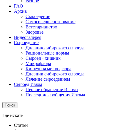
Разное
FAQ
Архив
Сыроедение
Самосовершенствование
Вегетарианство
Здоровье
Видеогалерея
Сыроедение
Дневник сибирского сыроеда
Рациональные нормы
Сыроед - хищник
Микрофлора
Кишечная микрофлора
Дневник сибирского сыроеда
Лечение сыроедением
Сыроед Изюм
Первое обращение Изюма
Последние сообщения Изюма
Поиск
Где искать
Статьи