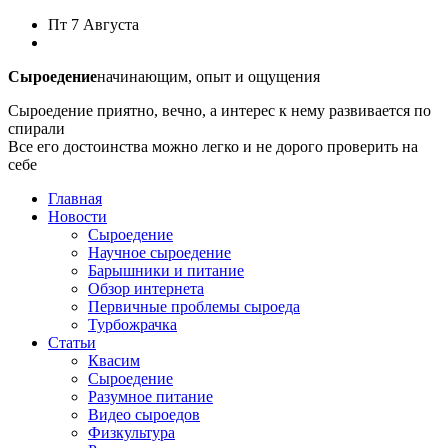
Пт
7 Августа
Сыроедение
начинающим, опыт и ощущения
Сыроедение приятно, вечно, а интерес к нему развивается по
спирали
Все его достоинства можно легко и не дорого проверить на
себе
Главная
Новости
Сыроедение
Научное сыроедение
Барышники и питание
Обзор интернета
Первичные проблемы сыроеда
Турбожрачка
Статьи
Квасим
Сыроедение
Разумное питание
Видео сыроедов
Физкультура